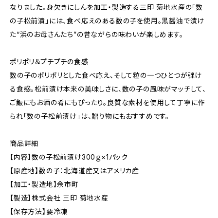
なりました。身欠きにしんを加工・製造する三印 菊地水産の「数
の子松前漬」には、食べ応えのある数の子を使用。黒醤油で漬け
た“浜のお母さんたち”の昔ながらの味わいが楽しめます。
ポリポリ＆プチプチの食感
数の子のポリポリとした食べ応え、そして粒の一つひとつが弾け
る食感。松前漬け本来の美味しさに、数の子の風味がマッチして、
ご飯にもお酒の肴にもぴったり。良質な素材を使用して丁寧に作
られ「数の子松前漬け」は、贈り物にもおすすめです。
商品詳細
【内容】数の子松前漬け300ｇ×1パック
【原産地】数の子：北海道産又はアメリカ産
【加工・製造地】余市町
【製造】株式会社 三印 菊地水産
【保存方法】要冷凍