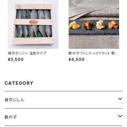
身欠きニシン 生乾タイプ
数の子づくしたっぷりセット 数の
子・松前漬・山海漬
¥3,500
¥4,500
CATEGORY
身欠にしん
本乾
数の子