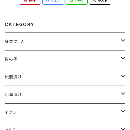
保存
シェア
LINE
ポスト
CATEGORY
身欠にしん
本乾
数の子
８分乾
味付け数の子（白）
松前漬け
１００ｇ
生乾
味付け数の子（黒）
１５０ｇ
山海漬け
２００ｇ
１００ｇ
塩数の子（前浜）
３００ｇ
１５０ｇ
イクラ
２００ｇ
５００ｇ
３００ｇ
２００ｇ
たらこ