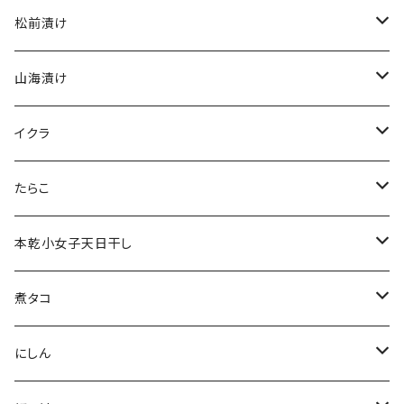
８分乾
味付け数の子（白）
松前漬け
１００ｇ
生乾
味付け数の子（黒）
１５０ｇ
山海漬け
２００ｇ
１００ｇ
塩数の子（前浜）
３００ｇ
１５０ｇ
イクラ
２００ｇ
５００ｇ
３００ｇ
２００ｇ
たらこ
３００ｇ
塩たらこ（前浜）
本乾小女子天日干し
５００ｇ
塩たらこ（ロシア）
３００ｇ
煮タコ
明太子（ロシア）
足
にしん