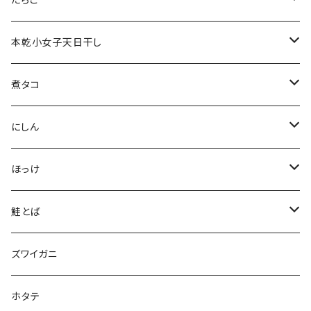
３００ｇ
塩たらこ（前浜）
本乾小女子天日干し
５００ｇ
塩たらこ（ロシア）
３００ｇ
煮タコ
明太子（ロシア）
足
にしん
頭
にしんのみりん干し
ほっけ
焼き用２本入り
吟上そば糠にしん
吟上そば糠ほっけ
鮭とば
上乾２本入り
とろにしん（2枚入）
ホッケスティック（6本入）
１００ｇ
ズワイガニ
上乾３本入り
鰊の甘露煮（3枚入）
３００ｇ
ホタテ