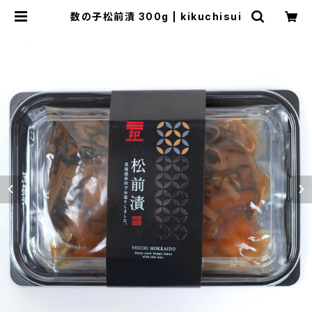
数の子松前漬 300g | kikuchisui