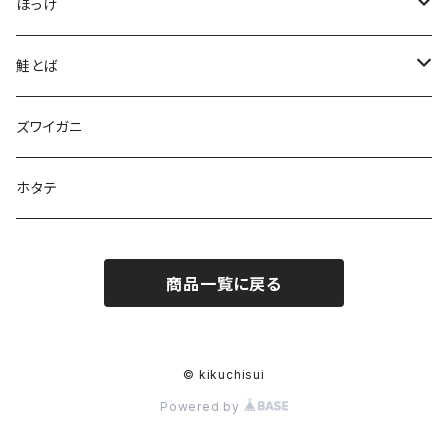
頭
にしんのみりん干し
ほっけ
焼き用２本入り
吟上そば糠にしん
吟上そば糠ほっけ
鮭とば
上乾２本入り
とろにしん（2枚入）
ホッケスティック（6本入）
１００ｇ
ズワイガニ
上乾３本入り
鰊の甘露煮（3枚入）
３００ｇ
ホタテ
商品一覧に戻る
© kikuchisui
Powered by