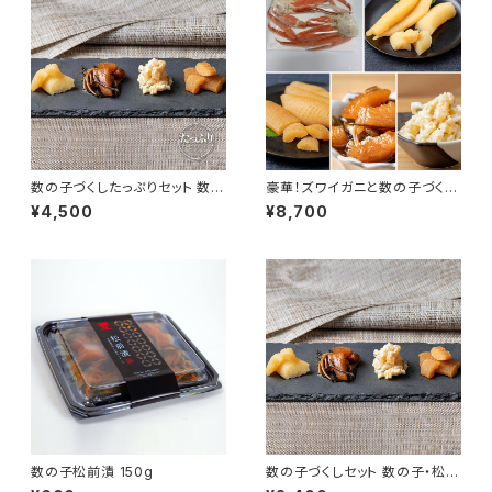
数の子づくしたっぷりセット 数の
豪華！ズワイガニと数の子づくし
子・松前漬・山海漬
たっぷりセット
¥4,500
¥8,700
数の子松前漬 150g
数の子づくしセット 数の子・松前
漬・山海漬