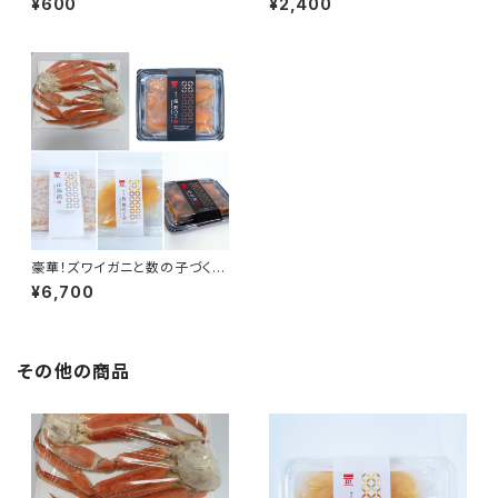
¥600
¥2,400
豪華！ズワイガニと数の子づくし
セット
¥6,700
その他の商品