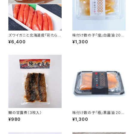
ズワイガニと北海道産「彩たら
味付け数の子「煌」白醤油 200
こ」300gのセット
g
¥6,400
¥1,300
鰊の甘露煮（3枚入）
味付け数の子「極」黒醤油 200
g
¥980
¥1,300